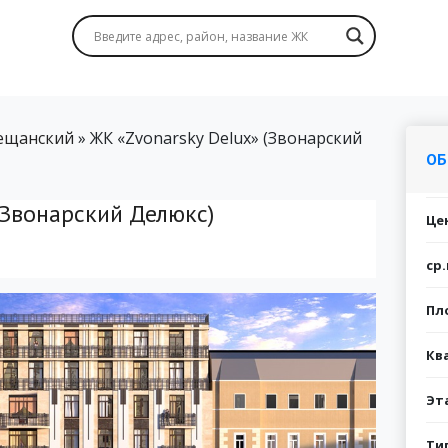
ещанский
»
ЖК «Zvonarsky Delux» (Звонарский
ОБ
(Звонарский Делюкс)
Це
ср.
Пл
Кв
Эт
Ти