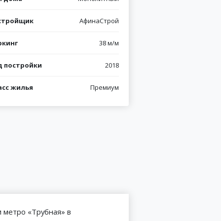
стройщик
АфинаСтрой
ркинг
38 м/м
д постройки
2018
асс жилья
Премиум
Источник: https://refo
и метро «Трубная» в