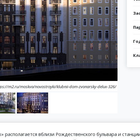
За
Па
Го
Кл
ps://m2.ru/moskva/novostroyki/klubnii-dom-zvonarsky-delux-326/
x» располагается вблизи Рождественского бульвара и станци