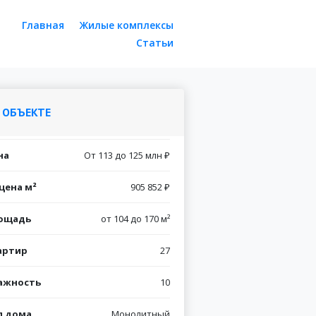
Главная
Жилые комплексы
Статьи
 ОБЪЕКТЕ
на
От 113 до 125 млн ₽
цена м²
905 852 ₽
ощадь
от 104 до 170 м²
артир
27
ажность
10
п дома
Монолитный