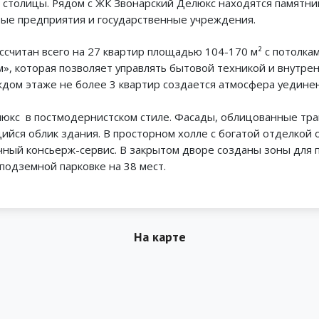
толицы. Рядом с ЖК Звонарский Делюкс находятся памятники
вые предприятия и государственные учреждения.
считан всего на 27 квартир площадью 104-170 м² с потолкам
, которая позволяет управлять бытовой техникой и внутрен
дом этаже не более 3 квартир создается атмосфера уединен
юкс в постмодернистском стиле. Фасады, облицованные тра
ся облик здания. В просторном холле с богатой отделкой 
чный консьерж-сервис. В закрытом дворе созданы зоны для пр
подземной парковке на 38 мест.
На карте