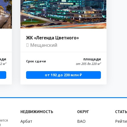
ЖК «Легенда Цветного»
Мещанский
ади
площади
Срок сдачи
32 м²
от 205 до 220 м²
от 192 до 230 млн ₽
НЕДВИЖИМОСТЬ
ОКРУГ
СТАТ
яется
Арбат
ВАО
Рейти
й