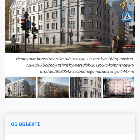
Next
Источник: https://dvizhka.ru/s-rossiya-1/r-moskva-168/g-moskva-
72648/ul-bolshoy-tishinskiy-pereulok-201955/c-kommerciya/t-
prodam/9980542-svobodnogo-naznacheniya-1447-m
Next
ОБ ОБЪЕКТЕ