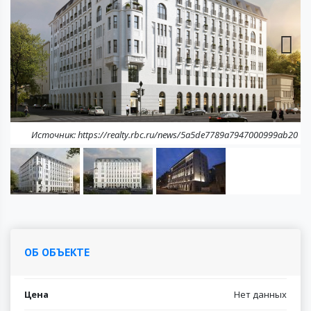
Next
Источник: https://realty.rbc.ru/news/5a5de7789a7947000999ab20
Ис
ОБ ОБЪЕКТЕ
Цена
Нет данных