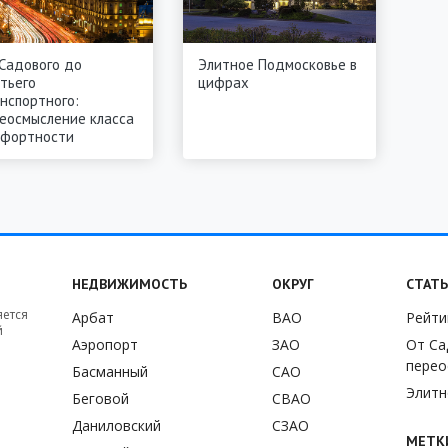
Садового до
Элитное Подмосковье в
тьего
цифрах
нспортного:
еосмысление класса
мфортности
НЕДВИЖИМОСТЬ
ОКРУГ
СТАТ
яется
Арбат
ВАО
Рейти
й
Аэропорт
ЗАО
От Са
перео
Басманный
САО
Элитн
Беговой
СВАО
Даниловский
СЗАО
МЕТК