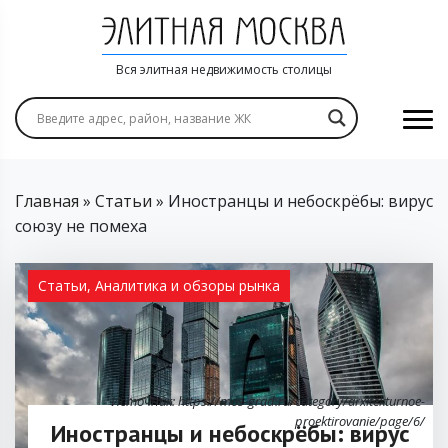
Вся элитная недвижимость столицы
Главная
»
Статьи
»
Иностранцы и небоскрёбы: вирус
союзу не помеха
Статьи
,
Аналитика и обзоры рынка
Источник: https://mos-grad.ru/category/arxitekturnoe-
proektirovanie/page/6/
Иностранцы и небоскрёбы: вирус